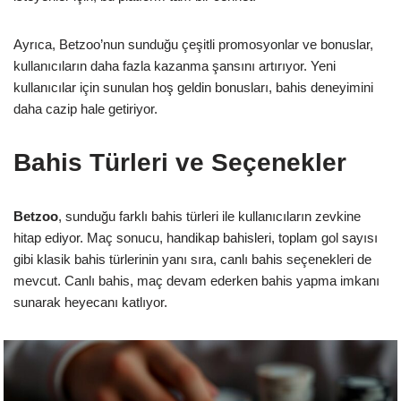
Ayrıca, Betzoo’nun sunduğu çeşitli promosyonlar ve bonuslar,
kullanıcıların daha fazla kazanma şansını artırıyor. Yeni
kullanıcılar için sunulan hoş geldin bonusları, bahis deneyimini
daha cazip hale getiriyor.
Bahis Türleri ve Seçenekler
Betzoo
, sunduğu farklı bahis türleri ile kullanıcıların zevkine
hitap ediyor. Maç sonucu, handikap bahisleri, toplam gol sayısı
gibi klasik bahis türlerinin yanı sıra, canlı bahis seçenekleri de
mevcut. Canlı bahis, maç devam ederken bahis yapma imkanı
sunarak heyecanı katlıyor.