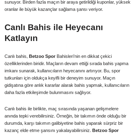
sunuyor. Birden fazla maçın bir araya getirildiği kuponlar, yüksek
oranlar ile büyük kazançlar sağlama şansı veriyor.
Canlı Bahis ile Heyecanı
Katlayın
Canlı bahis,
Betzoo Spor
Bahisleri’nin en dikkat çekici
özelliklerinden biridir. Maçların devam ettiği sırada bahis yapma
imkanı sunarak, kullanıcıların heyecanını artırıyor. Bu, spor
tutkunları için oldukça keyifli bir deneyim sunuyor. Maçın
gidişatına göre anlık kararlar alarak bahis yapmak, kullanıcıların
daha fazla etkileşimde bulunmasını sağlıyor.
Canlı bahis ile birlikte, maç sırasında yaşanan gelişmelere
anında tepki verebilirsiniz. Örneğin, bir takımın önde olduğu bir
durumda, karşı takımın galibiyetine bahis yaparak sürpriz bir
kazanç elde etme şansını yakalayabilirsiniz.
Betzoo Spor