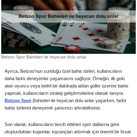
Betzoo Spor Bahisleri ile heyecan dolu anlar
Ayrıca, Betzoo’nun sunduğu özel bahis türleri, kullanıcıların
daha farklı deneyimler yaşamasını sağlıyor. Örneğin, ilk golü
atan oyuncu veya belirli bir dakikada atılan goller üzerine bahis
yapmak, kullanıcıların strateji geliştirmelerine olanak tanıyor.
Betzoo Spor
Bahisleri ile heyecan dolu anlar yaşarken, farklı
bahis türlerini deneyerek şansınızı artırabilirsiniz.
Son olarak, kullanıcıların tercih ettikleri spor dallarına göre
oluşturdukları kuponlar, kazançları artırmak için önemli bir fırsat