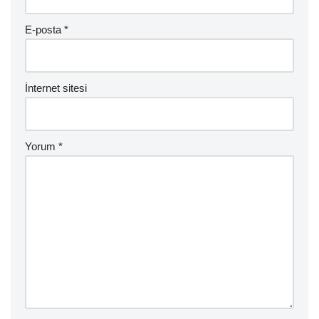
E-posta
*
İnternet sitesi
Yorum
*