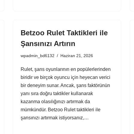
Betzoo Rulet Taktikleri ile
Şansınızı Artırın
wpadmin_bd6132
Haziran 21, 2026
Rulet, şans oyunlarının en popülerlerinden
biridir ve birçok oyuncu için heyecan verici
bir deneyim sunar. Ancak, şans faktörünün
yanı sıra doğru taktikler kullanarak
kazanma olasılığınızı artırmak da
mümkündür. Betzoo Rulet taktikleri ile
şansınızı artırmak istiyorsanız,…