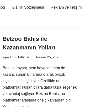
log
Gizlilik Sözleşmesi
Reklam ve İletişim
Betzoo Bahis ile
Kazanmanın Yolları
wpadmin_bd6132
Haziran 25, 2026
Bahis dünyası, hem heyecan hem de
kazanç sunan bir arena olarak birçok
kişinin ilgisini çekiyor. Özellikle online
platformlar, kullanıcılara daha fazla seçenek
ve avantaj sağlıyor. Betzoo Bahis, bu
platformlar arasında öne çıkanlardan biri.
Kullanıcı dostu…