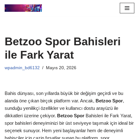
İçeriğe
geç
Betzoo Spor Bahisleri
ile Fark Yarat
wpadmin_bd6132
Mayıs 20, 2026
Bahis dünyası, son yıllarda büyük bir değişim geçirdi ve bu
alanda öne çıkan birçok platform var. Ancak,
Betzoo Spor
,
sunduğu yenilikçi özellikler ve kullanıcı dostu arayüzü ile
dikkatleri üzerine çekiyor.
Betzoo Spor
Bahisleri ile Fark Yarat,
spor bahisleri deneyiminizi bir üst seviyeye taşımak için ideal bir
seçenek sunuyor. Hem yeni başlayanlar hem de deneyimli
bahisçiler için cazip fırsatlar sunan bu platform, spor