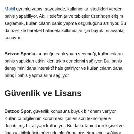
Mobil
uyumlu yapısı sayesinde, kullanıcılar istedikleri yerden
bahis yapabiliyor. Akıllı telefonlar ve tabletler üzerinden erişim
sağlamak, kullanıcıların bahis yapma özgürlüğünü artırıyor. Bu
da özellikle hareket halindeki kullanıcılar için büyük bir avantaj
sunuyor.
Betzoo Spor
‘un sunduğu canlı yayın seçeneği, kullanıcıların
bahis yaptıkları etkinlikleri takip etmelerini sağlıyor. Bu, bahis
deneyimini daha interaktif hale getiriyor ve kullanıcıların daha
bilinçli bahis yapmalarını sağlıyor.
Güvenlik ve Lisans
Betzoo Spor
, güvenlik konusuna büyük bir önem veriyor.
Kullanıcı bilgilerinin korunması için en son teknolojilerle
donatılmış bir altyapı kullanıyor. Bu da kullanıcıların kişisel ve
finansal bilgilerinin güvende olduğunu hissetmelerini sağlıyor.