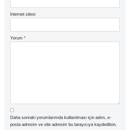
İnternet sitesi
Yorum
*
Daha sonraki yorumlarımda kullanılması için adım, e-
posta adresim ve site adresim bu tarayıcıya kaydedilsin.