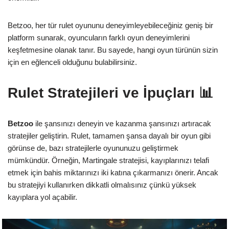
Betzoo, her tür rulet oyununu deneyimleyebileceğiniz geniş bir
platform sunarak, oyuncuların farklı oyun deneyimlerini
keşfetmesine olanak tanır. Bu sayede, hangi oyun türünün sizin
için en eğlenceli olduğunu bulabilirsiniz.
Rulet Stratejileri ve İpuçları 📊
Betzoo
ile şansınızı deneyin ve kazanma şansınızı artıracak
stratejiler geliştirin. Rulet, tamamen şansa dayalı bir oyun gibi
görünse de, bazı stratejilerle oyununuzu geliştirmek
mümkündür. Örneğin, Martingale stratejisi, kayıplarınızı telafi
etmek için bahis miktarınızı iki katına çıkarmanızı önerir. Ancak
bu stratejiyi kullanırken dikkatli olmalısınız çünkü yüksek
kayıplara yol açabilir.