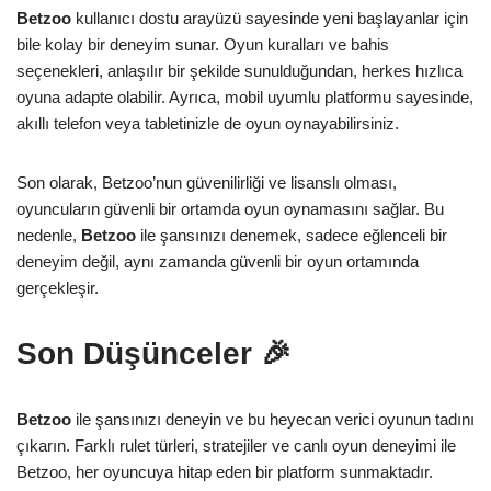
Betzoo
kullanıcı dostu arayüzü sayesinde yeni başlayanlar için
bile kolay bir deneyim sunar. Oyun kuralları ve bahis
seçenekleri, anlaşılır bir şekilde sunulduğundan, herkes hızlıca
oyuna adapte olabilir. Ayrıca, mobil uyumlu platformu sayesinde,
akıllı telefon veya tabletinizle de oyun oynayabilirsiniz.
Son olarak, Betzoo’nun güvenilirliği ve lisanslı olması,
oyuncuların güvenli bir ortamda oyun oynamasını sağlar. Bu
nedenle,
Betzoo
ile şansınızı denemek, sadece eğlenceli bir
deneyim değil, aynı zamanda güvenli bir oyun ortamında
gerçekleşir.
Son Düşünceler 🎉
Betzoo
ile şansınızı deneyin ve bu heyecan verici oyunun tadını
çıkarın. Farklı rulet türleri, stratejiler ve canlı oyun deneyimi ile
Betzoo, her oyuncuya hitap eden bir platform sunmaktadır.