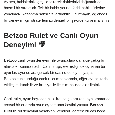
Ayrıca, bahislerinizi çeşitlendirerek risklerinizi dağıtmak da
önemli bir stratejidir. Tek bir bahis yerine, farklı bahis türlerine
yönelmek, kazanma şansınızı artırabilir. Unutmayın, eğlenceli
bir deneyim için stratejilerinizi dengeli bir şekilde kullanmalısınız.
Betzoo Rulet ve Canlı Oyun
Deneyimi 🎥
Betzoo
canlı oyun deneyimi ile oyunculara daha gerçekçi bir
atmosfer sunmaktadır. Canlı krupiyeler eşliğinde oynanan bu
oyunlar, oyunculara gerçek bir casino deneyimi yaşatır.
Betzoo’nun sunduğu canlı rulet masalarında, diğer oyuncularla
etkileşim kurabilir ve krupiye ile iletişim halinde olabilirsiniz.
Canlı rulet, oyun heyecanını iki katına çıkarırken, aynı zamanda
sosyal bir ortamda oyun oynamanın keyfini yaşatır.
Betzoo
rulet
ile bu deneyimi yaşarken, kendinizi gerçek bir casinoda