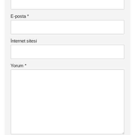
E-posta
*
İnternet sitesi
Yorum
*