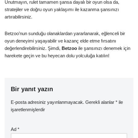
Unutmayın, rulet tamamen şansa dayalı bir oyun olsa da,
stratejiler ve doğru oyun yaklaşımı ile kazanma şansınızı
artırabilirsiniz.
Betzoo’nun sunduğu olanaklardan yararlanarak, eğlenceli bir
oyun deneyimi yaşayabilir ve kazanç elde etme fırsatını
değerlendirebilirsiniz. Şimdi,
Betzoo
ile şansınızı denemek için
harekete geçin ve bu heyecan dolu yolculuğa katılın!
Bir yanıt yazın
E-posta adresiniz yayınlanmayacak.
Gerekli alanlar
*
ile
işaretlenmişlerdir
Ad
*