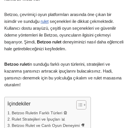
Betzoo, çevrimiçi oyun platformları arasında öne çıkan bir
isimdir ve sunduğu
rulet
seçenekleri ile dikkat çekmektedir.
Kullanıcı dostu arayüzü, çeşitli oyun seçenekleri ve güvenilir
ödeme yöntemleri ile Betzoo, oyuncuların ilgisini çekmeyi
başarıyor. Şimdi,
Betzoo rulet
deneyiminizi nasıl daha eğlenceli
hale getirebileceğinizi keşfedelim.
Betzoo rulet
in sunduğu farklı oyun türlerini, stratejileri ve
kazanma şansınızı artıracak ipuçlarını bulacaksınız. Hadi,
şansınızı denemek için bu yolculuğa çıkalım ve rulet masasına
oturalım!
İçindekiler
Betzoo Ruletin Farklı Türleri 🎡
Rulet Stratejileri ve İpuçları 📊
Betzoo Rulet ve Canlı Oyun Deneyimi 🎥