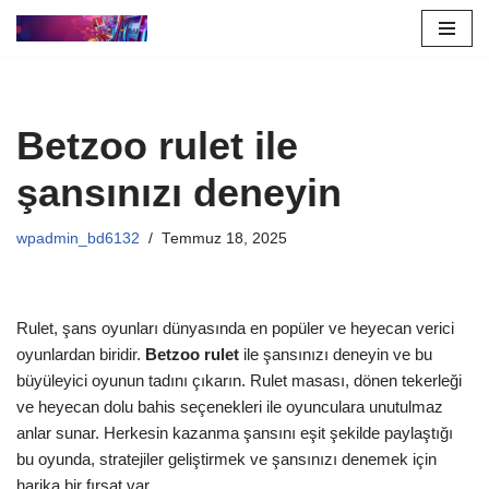
İçeriğe
geç
Betzoo rulet ile
şansınızı deneyin
wpadmin_bd6132
Temmuz 18, 2025
Rulet, şans oyunları dünyasında en popüler ve heyecan verici
oyunlardan biridir.
Betzoo rulet
ile şansınızı deneyin ve bu
büyüleyici oyunun tadını çıkarın. Rulet masası, dönen tekerleği
ve heyecan dolu bahis seçenekleri ile oyunculara unutulmaz
anlar sunar. Herkesin kazanma şansını eşit şekilde paylaştığı
bu oyunda, stratejiler geliştirmek ve şansınızı denemek için
harika bir fırsat var.