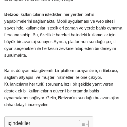
Betzoo
, kullanıcıların istedikleri her yerden bahis
yapabilmelerini sağlamakta. Mobil uygulaması ve web sitesi
sayesinde, kullanıcılar istedikleri zaman ve yerde bahis oynama
fırsatına sahip. Bu, özellikle hareket halindeki kullanıcılar için
büyük bir avantaj sunuyor. Ayrıca, platformun sunduğu çeşitli
oyun seçenekleri ile herkesin zevkine hitap eden bir deneyim
sunulmakta.
Bahis dünyasında güvenilir bir platform arayanlar için
Betzoo
,
sağlam altyapısı ve müşteri hizmetleri ile öne çıkıyor.
Kullanıcıların her türlü sorununa hızlı bir şekilde yanıt veren
destek ekibi, kullanıcıların güvenli bir ortamda bahis
oynamalarını sağlıyor. Gelin,
Betzoo
’ın sunduğu bu avantajları
daha detaylı inceleyelim.
İçindekiler