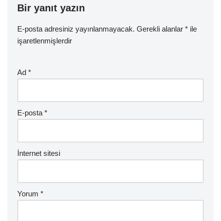
Bir yanıt yazın
E-posta adresiniz yayınlanmayacak.
Gerekli alanlar
*
ile
işaretlenmişlerdir
Ad
*
E-posta
*
İnternet sitesi
Yorum
*