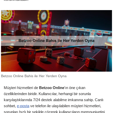
Betzoo Online Bahis ile Her Yerden Oyna
Müşteri hizmetleri de
Betzoo Online
’ın öne çıkan
özelliklerinden biridir. Kullanıcılar, herhangi bir sorunla
karşılaştıklarında 7/24 destek alabilme imkanına sahip. Canlı
sohbet,
e-posta
ve telefon ile ulaşılabilen müşteri hizmetleri,
sorunları hızlı bir şekilde çözerek kullanıcıların memnuniyetini