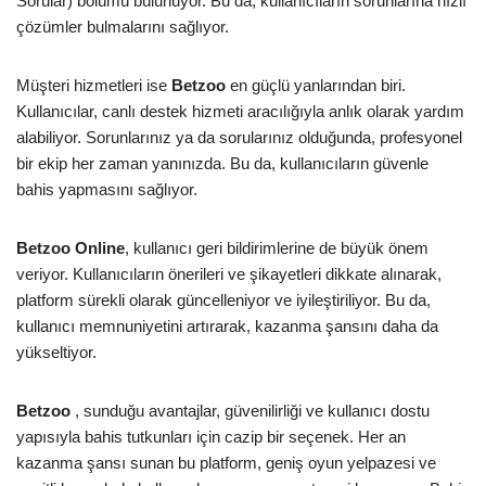
Sorular) bölümü bulunuyor. Bu da, kullanıcıların sorunlarına hızlı
çözümler bulmalarını sağlıyor.
Müşteri hizmetleri ise
Betzoo
en güçlü yanlarından biri.
Kullanıcılar, canlı destek hizmeti aracılığıyla anlık olarak yardım
alabiliyor. Sorunlarınız ya da sorularınız olduğunda, profesyonel
bir ekip her zaman yanınızda. Bu da, kullanıcıların güvenle
bahis yapmasını sağlıyor.
Betzoo Online
, kullanıcı geri bildirimlerine de büyük önem
veriyor. Kullanıcıların önerileri ve şikayetleri dikkate alınarak,
platform sürekli olarak güncelleniyor ve iyileştiriliyor. Bu da,
kullanıcı memnuniyetini artırarak, kazanma şansını daha da
yükseltiyor.
Betzoo
, sunduğu avantajlar, güvenilirliği ve kullanıcı dostu
yapısıyla bahis tutkunları için cazip bir seçenek. Her an
kazanma şansı sunan bu platform, geniş oyun yelpazesi ve