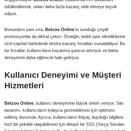
ödüllendirerek, onları daha fazla kazanç elde etmeye teşvik
ediyor.
Bonusların yanı sıra,
Betzoo Online
’ın sunduğu çeşitli
promosyonlar da dikkat çekici. Örneğin, belirli spor etkinliklerine
özel yapılan bahislerde ekstra kazanç fırsatları sunulabiliyor. Bu
tür fırsatlar, kullanıcıların kazanma şansını artırıyor ve bahis
deneyimini daha eğlenceli hale getiriyor.
Kullanıcı Deneyimi ve Müşteri
Hizmetleri
Betzoo Online
, kullanıcı deneyimine büyük önem veriyor. Site
tasarımı, kullanıcıların kolayca gezinebilmesi için optimize
edilmiş durumda. Ayrıca, kullanıcıların ihtiyaç duyduğu bilgilere
hızlı bir şekilde ulaşabilmesi için detaylı bir SSS (Sıkça Sorulan