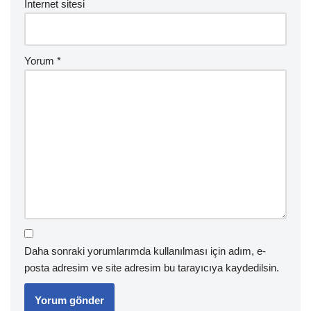
İnternet sitesi
Yorum
*
Daha sonraki yorumlarımda kullanılması için adım, e-
posta adresim ve site adresim bu tarayıcıya kaydedilsin.