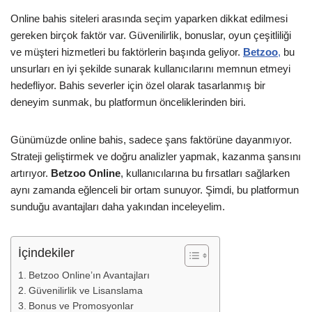
Online bahis siteleri arasında seçim yaparken dikkat edilmesi
gereken birçok faktör var. Güvenilirlik, bonuslar, oyun çeşitliliği
ve müşteri hizmetleri bu faktörlerin başında geliyor.
Betzoo
,
bu
unsurları en iyi şekilde sunarak kullanıcılarını memnun etmeyi
hedefliyor. Bahis severler için özel olarak tasarlanmış bir
deneyim sunmak, bu platformun önceliklerinden biri.
Günümüzde online bahis, sadece şans faktörüne dayanmıyor.
Strateji geliştirmek ve doğru analizler yapmak, kazanma şansını
artırıyor.
Betzoo Online
, kullanıcılarına bu fırsatları sağlarken
aynı zamanda eğlenceli bir ortam sunuyor. Şimdi, bu platformun
sunduğu avantajları daha yakından inceleyelim.
İçindekiler
Betzoo Online’ın Avantajları
Güvenilirlik ve Lisanslama
Bonus ve Promosyonlar