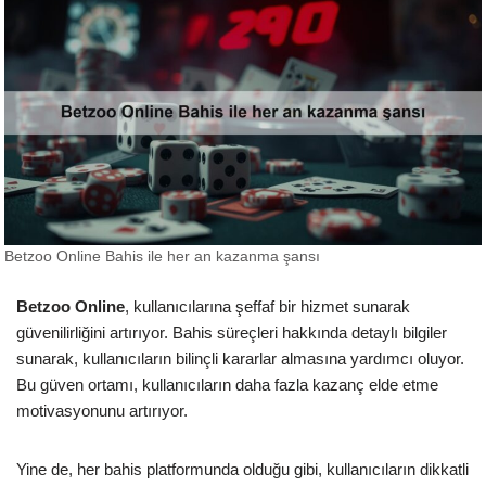
Betzoo Online Bahis ile her an kazanma şansı
Betzoo Online
, kullanıcılarına şeffaf bir hizmet sunarak
güvenilirliğini artırıyor. Bahis süreçleri hakkında detaylı bilgiler
sunarak, kullanıcıların bilinçli kararlar almasına yardımcı oluyor.
Bu güven ortamı, kullanıcıların daha fazla kazanç elde etme
motivasyonunu artırıyor.
Yine de, her bahis platformunda olduğu gibi, kullanıcıların dikkatli