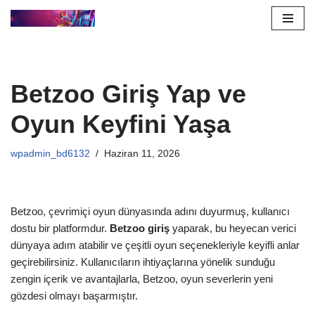
İçeriğe
geç
Betzoo Giriş Yap ve
Oyun Keyfini Yaşa
wpadmin_bd6132
Haziran 11, 2026
Betzoo, çevrimiçi oyun dünyasında adını duyurmuş, kullanıcı
dostu bir platformdur.
Betzoo giriş
yaparak, bu heyecan verici
dünyaya adım atabilir ve çeşitli oyun seçenekleriyle keyifli anlar
geçirebilirsiniz. Kullanıcıların ihtiyaçlarına yönelik sunduğu
zengin içerik ve avantajlarla, Betzoo, oyun severlerin yeni
gözdesi olmayı başarmıştır.