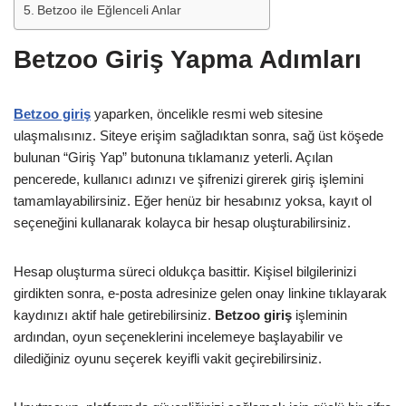
Betzoo ile Eğlenceli Anlar
Betzoo Giriş Yapma Adımları
Betzoo giriş
yaparken, öncelikle resmi web sitesine
ulaşmalısınız. Siteye erişim sağladıktan sonra, sağ üst köşede
bulunan “Giriş Yap” butonuna tıklamanız yeterli. Açılan
pencerede, kullanıcı adınızı ve şifrenizi girerek giriş işlemini
tamamlayabilirsiniz. Eğer henüz bir hesabınız yoksa, kayıt ol
seçeneğini kullanarak kolayca bir hesap oluşturabilirsiniz.
Hesap oluşturma süreci oldukça basittir. Kişisel bilgilerinizi
girdikten sonra, e-posta adresinize gelen onay linkine tıklayarak
kaydınızı aktif hale getirebilirsiniz.
Betzoo giriş
işleminin
ardından, oyun seçeneklerini incelemeye başlayabilir ve
dilediğiniz oyunu seçerek keyifli vakit geçirebilirsiniz.