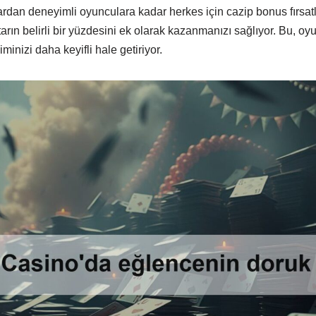
ardan deneyimli oyunculara kadar herkes için cazip bonus fırsatla
tarın belirli bir yüzdesini ek olarak kazanmanızı sağlıyor. Bu, o
inizi daha keyifli hale getiriyor.