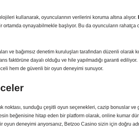
ojileri kullanarak, oyuncularının verilerini koruma altına alıyor.
bir ortamda oynayabilmekle başlıyor. Bu da oyuncuların rahatça
aları ve bağımsız denetim kuruluşları tarafından düzenli olarak ko
ns faktörüne dayalı olduğu ve hile yapılmadığı garanti ediliyor
eli hem de güvenli bir oyun deneyimi sunuyor.
celer
k noktası, sunduğu çeşitli oyun seçenekleri, cazip bonuslar ve 
kesin beğenisine hitap eden bir platform olarak, online kumar d
bir oyun deneyimi arıyorsanız, Betzoo Casino sizin için doğru adre