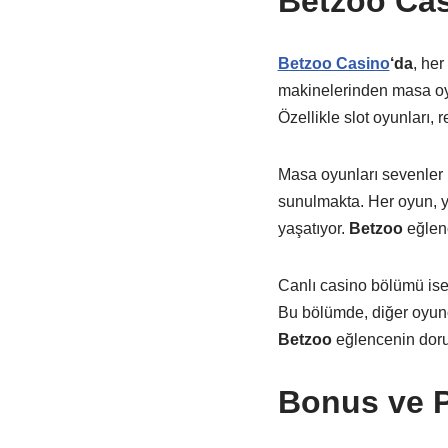
Betzoo Cas
Betzoo Casino
‘da
, he
makinelerinden masa oyu
Özellikle slot oyunları, 
Masa oyunları sevenler i
sunulmakta. Her oyun, yü
yaşatıyor.
Betzoo
eğlen
Canlı casino bölümü ise
Bu bölümde, diğer oyunc
Betzoo
eğlencenin doruk
Bonus ve 