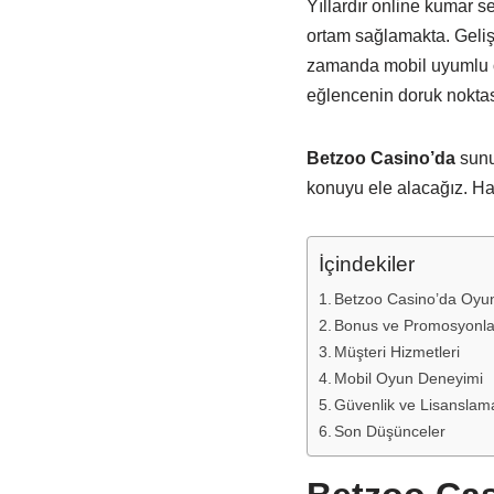
Yıllardır online kumar 
ortam sağlamakta. Geliş
zamanda mobil uyumlu ol
eğlencenin doruk nokta
Betzoo Casino’da
sunul
konuyu ele alacağız. Had
İçindekiler
Betzoo Casino’da Oyun 
Bonus ve Promosyonla
Müşteri Hizmetleri
Mobil Oyun Deneyimi
Güvenlik ve Lisanslam
Son Düşünceler