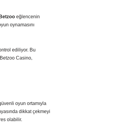
Betzoo
eğlencenin
 oyun oynamasını
ntrol ediliyor. Bu
. Betzoo Casino,
güvenli oyun ortamıyla
ünyasında dikkat çekmeyi
s olabilir.