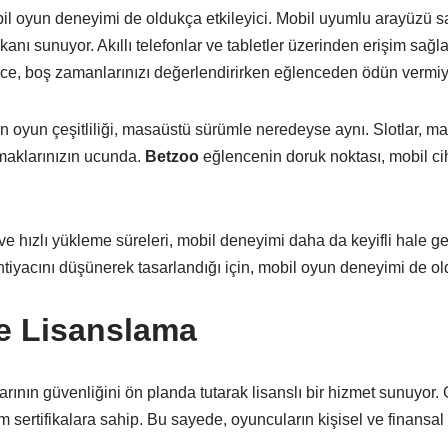
il oyun deneyimi de oldukça etkileyici. Mobil uyumlu arayüzü sa
ı sunuyor. Akıllı telefonlar ve tabletler üzerinden erişim sağl
ece, boş zamanlarınızı değerlendirirken eğlenceden ödün vermi
 oyun çeşitliliği, masaüstü sürümle neredeyse aynı. Slotlar, ma
maklarınızın ucunda.
Betzoo
eğlencenin doruk noktası, mobil ci
 ve hızlı yükleme süreleri, mobil deneyimi daha da keyifli hale ge
ihtiyacını düşünerek tasarlandığı için, mobil oyun deneyimi de ol
e Lisanslama
ının güvenliğini ön planda tutarak lisanslı bir hizmet sunuyor. 
m sertifikalara sahip. Bu sayede, oyuncuların kişisel ve finansal 