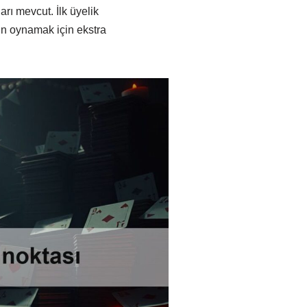
rı mevcut. İlk üyelik
yun oynamak için ekstra