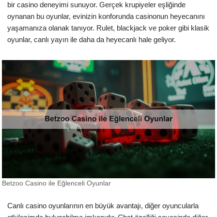
bir casino deneyimi sunuyor. Gerçek krupiyeler eşliğinde
oynanan bu oyunlar, evinizin konforunda casinonun heyecanını
yaşamanıza olanak tanıyor. Rulet, blackjack ve poker gibi klasik
oyunlar, canlı yayın ile daha da heyecanlı hale geliyor.
Betzoo Casino ile Eğlenceli Oyunlar
Canlı casino oyunlarının en büyük avantajı, diğer oyuncularla