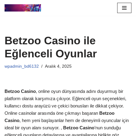
İçeriğe
geç
Betzoo Casino ile
Eğlenceli Oyunlar
wpadmin_bd6132
Aralık 4, 2025
Betzoo Casino
, online oyun dünyasında adını duyurmuş bir
platform olarak karşımıza çıkıyor. Eğlenceli oyun seçenekleri,
kullanıcı dostu arayüzü ve çekici bonusları ile dikkat çekiyor.
Online casinolar arasında öne çıkmayı başaran
Betzoo
Casino
, hem yeni başlayanlar hem de deneyimli oyuncular için
ideal bir oyun alanı sunuyor. ,
Betzoo Casino
’nun sunduğu
eğlenceli oyunların detaylarına ve avantajlarına birlikte göz