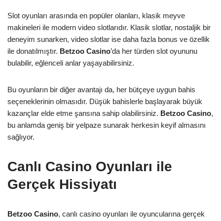
Slot oyunları arasında en popüler olanları, klasik meyve
makineleri ile modern video slotlarıdır. Klasik slotlar, nostaljik bir
deneyim sunarken, video slotlar ise daha fazla bonus ve özellik
ile donatılmıştır.
Betzoo Casino
’da her türden slot oyununu
bulabilir, eğlenceli anlar yaşayabilirsiniz.
Bu oyunların bir diğer avantajı da, her bütçeye uygun bahis
seçeneklerinin olmasıdır. Düşük bahislerle başlayarak büyük
kazançlar elde etme şansına sahip olabilirsiniz.
Betzoo Casino
,
bu anlamda geniş bir yelpaze sunarak herkesin keyif almasını
sağlıyor.
Canlı Casino Oyunları ile
Gerçek Hissiyatı
Betzoo Casino
, canlı casino oyunları ile oyuncularına gerçek