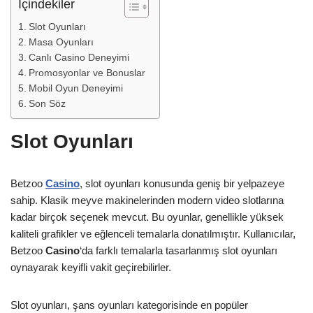
İçindekiler
Slot Oyunları
Masa Oyunları
Canlı Casino Deneyimi
Promosyonlar ve Bonuslar
Mobil Oyun Deneyimi
Son Söz
Slot Oyunları
Betzoo
Casino
, slot oyunları konusunda geniş bir yelpazeye
sahip. Klasik meyve makinelerinden modern video slotlarına
kadar birçok seçenek mevcut. Bu oyunlar, genellikle yüksek
kaliteli grafikler ve eğlenceli temalarla donatılmıştır. Kullanıcılar,
Betzoo
Casino
‘da farklı temalarla tasarlanmış slot oyunları
oynayarak keyifli vakit geçirebilirler.
Slot oyunları, şans oyunları kategorisinde en popüler