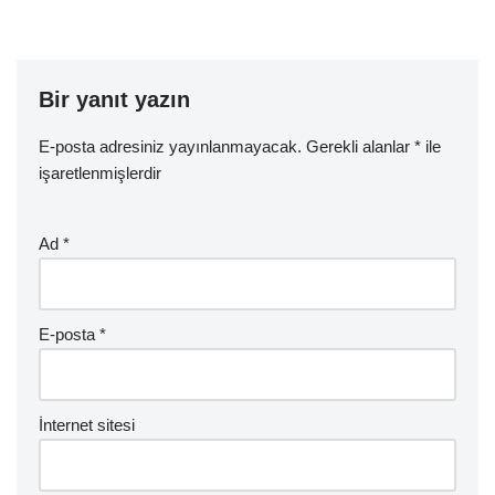
Bir yanıt yazın
E-posta adresiniz yayınlanmayacak.
Gerekli alanlar
*
ile
işaretlenmişlerdir
Ad
*
E-posta
*
İnternet sitesi