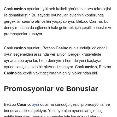
Canlı
casino
oyunları, yüksek kaliteli görüntü ve ses teknolojisi
ile donatılmıştır. Bu sayede oyuncular, evlerinin konforunda
gerçek bir
casino
atmosferi yaşayabiliyor. Betzoo
Casino
, bu
deneyimi daha da eğlenceli hale getirmek için çeşitli bonuslar ve
promosyonlar sunuyor.
Canlı
casino
oyunları, Betzoo
Casino
’nun sunduğu eğlenceli
oyun seçenekleri arasında yer alıyor. Gerçek krupiyelerle
oynanan bu oyunlar, hem deneyimli hem de yeni başlayan
oyuncular için cazip bir alternatif sunuyor. Canlı
casino
, Betzoo
Casino
‘da keyifli vakit geçirmenin en iyi yollarından biri.
Promosyonlar ve Bonuslar
Betzoo
Casino
,
oyun
cularına sunduğu çeşitli promosyonlar ve
bonuslarla dikkat çekiyor. Yeni üye olan oyuncular için hoş
geldin bonusları, mevcut oyuncular için ise düzenli olarak