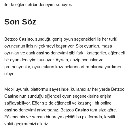
ile de eğlenceli bir deneyim sunuyor.
Son Söz
Betzoo
Casino
, sunduğu geniş oyun seçenekleri ile her türlü
oyuncunun ilgisini çekmeyi başarıyor. Slot oyunları, masa
oyunları ve canlı
casino
deneyimi gibi farklı kategoriler, eğlenceli
bir oyun deneyimi sunuyor. Ayrıca, cazip bonuslar ve
promosyonlar, oyuncuların kazançlarını artırmalarına yardımcı
oluyor.
Mobil uyumlu platformu sayesinde, kullanıcılar her yerde Betzoo
Casino
’nun sunduğu eğlenceli oyun seçeneklerine erişim
sağlayabiliyor. Eğer siz de eğlenceli ve kazançlı bir online
casino
deneyimi arıyorsanız, Betzoo
Casino
tam size göre.
Eğlencenin ve şansın bir araya geldiği bu platformda, keyifli
vakit geçirmenizi dileriz.