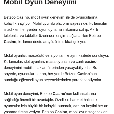
Mobil Oyun Deneyimi
Betzoo
Casino
, mobil oyun deneyimi ile de oyuncularına
kolaylık sağlıyor. Mobil uyumlu platform sayesinde, kullanıcılar
istedikleri her yerden oyun oynama imkanına sahip. Akıllı
telefonlar ve tabletler üzerinden erişim sağlanabilen Betzoo
Casino
, kullanıcı dostu arayüzü ile dikkat çekiyor.
Mobil oyunlar, masaüstü versiyonları ile aynı kalitede sunuluyor.
Kullanıcılar, slot oyunları, masa oyunları ve canlı
casino
deneyimini mobil cihazları üzerinden yaşayabiliyorlar. Bu
sayede, oyuncular her an, her yerde Betzoo
Casino
’nun
sunduğu eğlenceli oyun seçeneklerinden yararlanabiliyorlar.
Mobil oyun deneyimi, Betzoo
Casino
‘nun kullanıcılarına
sağladığı önemli bir avantajdır. Özellikle hareket halindeki
oyuncular için büyük bir kolaylık sunarak,
casino
keyfini her an
yaşama fırsatı veriyor. Betzoo
Casino
, mobil oyun seçenekleri