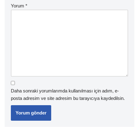
Yorum
*
Daha sonraki yorumlarımda kullanılması için adım, e-
posta adresim ve site adresim bu tarayıcıya kaydedilsin.