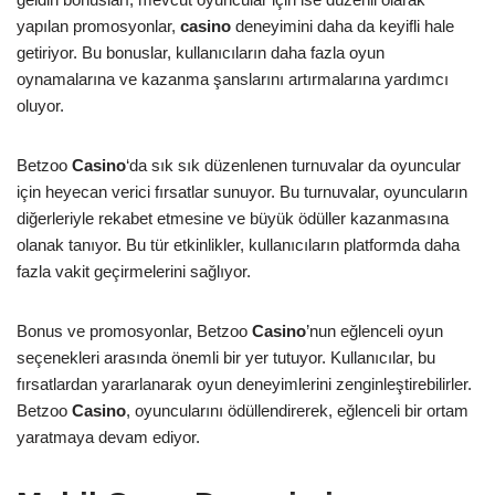
yapılan promosyonlar,
casino
deneyimini daha da keyifli hale
getiriyor. Bu bonuslar, kullanıcıların daha fazla oyun
oynamalarına ve kazanma şanslarını artırmalarına yardımcı
oluyor.
Betzoo
Casino
‘da sık sık düzenlenen turnuvalar da oyuncular
için heyecan verici fırsatlar sunuyor. Bu turnuvalar, oyuncuların
diğerleriyle rekabet etmesine ve büyük ödüller kazanmasına
olanak tanıyor. Bu tür etkinlikler, kullanıcıların platformda daha
fazla vakit geçirmelerini sağlıyor.
Bonus ve promosyonlar, Betzoo
Casino
’nun eğlenceli oyun
seçenekleri arasında önemli bir yer tutuyor. Kullanıcılar, bu
fırsatlardan yararlanarak oyun deneyimlerini zenginleştirebilirler.
Betzoo
Casino
, oyuncularını ödüllendirerek, eğlenceli bir ortam
yaratmaya devam ediyor.