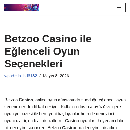
İçeriğe
geç
Betzoo Casino ile
Eğlenceli Oyun
Seçenekleri
wpadmin_bd6132
Mayıs 8, 2026
Betzoo
Casino
, online oyun dünyasında sunduğu eğlenceli oyun
seçenekleri ile dikkat çekiyor. Kullanıcı dostu arayüzü ve geniş
oyun yelpazesi ile hem yeni başlayanlar hem de deneyimli
oyuncular için ideal bir platform.
Casino
oyunları, heyecan dolu
bir deneyim sunarken, Betzoo
Casino
bu deneyimi bir adım