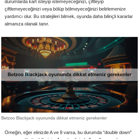
durumlarda kart isteyip istemeyeceğinizi, çiftleyip
çiftlemeyeceğinizi veya bölüp bölmeyeceğinizi belirlemenize
yardımcı olur. Bu stratejileri bilmek, oyunda daha bilinçli kararlar
almanıza olanak tanır.
Betzoo Blackjack oyununda dikkat etmeniz gerekenler
Örneğin, eğer elinizde A ve 8 varsa, bu durumda “double down”