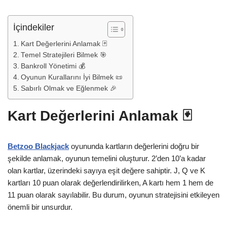
İçindekiler
Kart Değerlerini Anlamak 🃏
Temel Stratejileri Bilmek 🎯
Bankroll Yönetimi 💰
Oyunun Kurallarını İyi Bilmek 📜
Sabırlı Olmak ve Eğlenmek 🎉
Kart Değerlerini Anlamak 🃏
Betzoo Blackjack
oyununda kartların değerlerini doğru bir
şekilde anlamak, oyunun temelini oluşturur. 2’den 10’a kadar
olan kartlar, üzerindeki sayıya eşit değere sahiptir. J, Q ve K
kartları 10 puan olarak değerlendirilirken, A kartı hem 1 hem de
11 puan olarak sayılabilir. Bu durum, oyunun stratejisini etkileyen
önemli bir unsurdur.