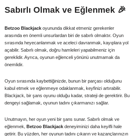
Sabırlı Olmak ve Eğlenmek 🎉
Betzoo Blackjack
oyununda dikkat etmeniz gerekenler
arasında en önemli unsurlardan biri de sabırlı olmaktır. Oyun
sırasında heyecanlanmak ve aceleci davranmak, kayıplara yol
açabilir. Sabırlı olmak, doğru hamleleri yapabilmeniz için
gereklidir. Ayrıca, oyunun eğlenceli yönünü unutmamak da
önemlidir.
Oyun sırasında kaybettiğinizde, bunun bir parçası olduğunu
kabul etmek ve eğlenmeye odaklanmak, keyfinizi artırabilir.
Blackjack, bir şans oyunu olduğu kadar, strateji de gerektirir. Bu
dengeyi sağlamak, oyunun tadını çıkarmanızı sağlar.
Unutmayın, her oyun yeni bir şans sunar. Sabırlı olmak ve
eğlenmek,
Betzoo Blackjack
deneyiminizi daha keyifli hale
getirir. Bu yüzden, her oyunun tadını çıkarın ve kazançlarınızın