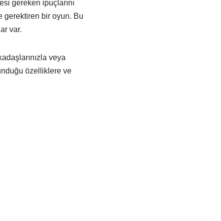
esi gereken ipuçlarını
 gerektiren bir oyun. Bu
ar var.
kadaşlarınızla veya
nduğu özelliklere ve