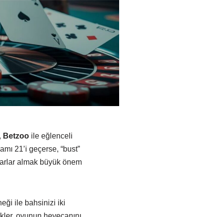
,
Betzoo
ile eğlenceli
lamı 21’i geçerse, “bust”
ararlar almak büyük önem
ği ile bahsinizi iki
nekler, oyunun heyecanını