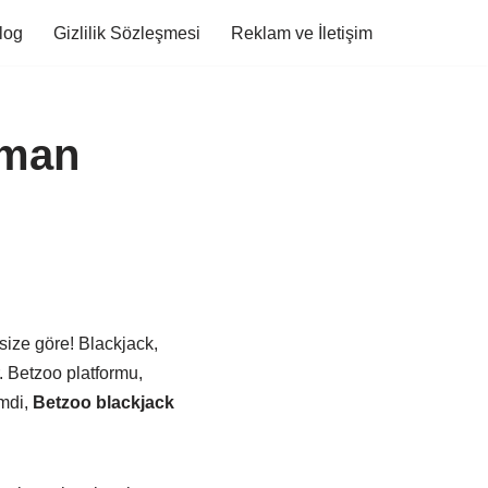
log
Gizlilik Sözleşmesi
Reklam ve İletişim
aman
size göre! Blackjack,
. Betzoo platformu,
imdi,
Betzoo blackjack