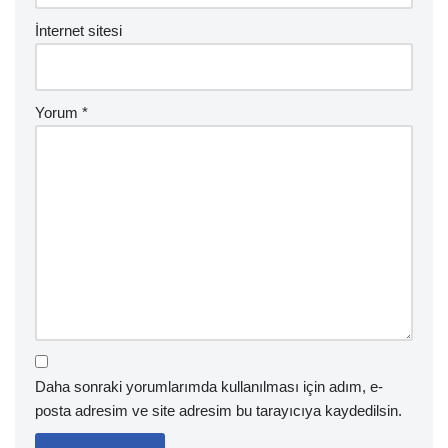
İnternet sitesi
Yorum
*
Daha sonraki yorumlarımda kullanılması için adım, e-
posta adresim ve site adresim bu tarayıcıya kaydedilsin.