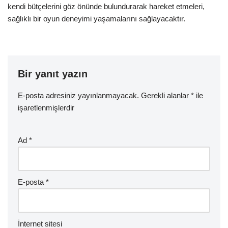
kendi bütçelerini göz önünde bulundurarak hareket etmeleri,
sağlıklı bir oyun deneyimi yaşamalarını sağlayacaktır.
Bir yanıt yazın
E-posta adresiniz yayınlanmayacak.
Gerekli alanlar
*
ile
işaretlenmişlerdir
Ad
*
E-posta
*
İnternet sitesi