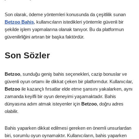
Son olarak, ödeme yöntemleri konusunda da çeşitlilik sunan
Betzoo Bahis
, kullanıcıların istedikleri yöntemle güvenli bir
şekilde işlem yapmalarına olanak tanıyor. Bu da platformun
güvenilirliğini artıran bir başka faktördür.
Son Sözler
Betzoo
, sunduğu geniş bahis seçenekleri, cazip bonuslar ve
güvenli oyun ortamı ile dikkat çeken bir platformdur. Kullanıcılar,
Betzoo
ile kazançlı fırsatlar elde etme şansını yakalarken, aynı
zamanda keyifli bir oyun deneyimi yaşamaktadır. Bahis
dünyasına adım atmak isteyenler için
Betzoo
, doğru adres
olabilir.
Bahis yaparken dikkat edilmesi gereken en önemli unsurlardan
biri, sorumlu oyun oynamaktır. Kullanıcıların, bahis yaparken