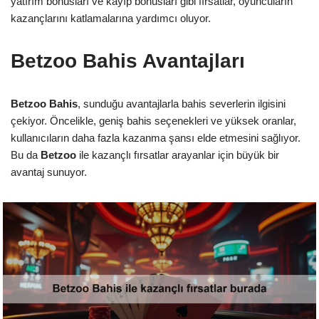
yatırım bonusları ve kayıp bonusları gibi fırsatlar, oyuncuların
kazançlarını katlamalarına yardımcı oluyor.
Betzoo Bahis Avantajları
Betzoo Bahis
, sunduğu avantajlarla bahis severlerin ilgisini
çekiyor. Öncelikle, geniş bahis seçenekleri ve yüksek oranlar,
kullanıcıların daha fazla kazanma şansı elde etmesini sağlıyor.
Bu da
Betzoo
ile kazançlı fırsatlar arayanlar için büyük bir
avantaj sunuyor.