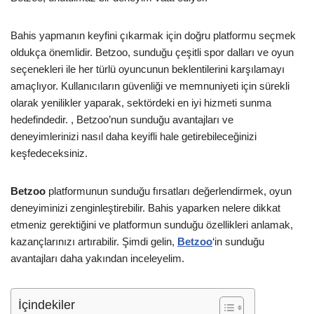
Bahis yapmanın keyfini çıkarmak için doğru platformu seçmek
oldukça önemlidir. Betzoo, sunduğu çeşitli spor dalları ve oyun
seçenekleri ile her türlü oyuncunun beklentilerini karşılamayı
amaçlıyor. Kullanıcıların güvenliği ve memnuniyeti için sürekli
olarak yenilikler yaparak, sektördeki en iyi hizmeti sunma
hedefindedir. , Betzoo’nun sunduğu avantajları ve
deneyimlerinizi nasıl daha keyifli hale getirebileceğinizi
keşfedeceksiniz.
Betzoo
platformunun sunduğu fırsatları değerlendirmek, oyun
deneyiminizi zenginleştirebilir. Bahis yaparken nelere dikkat
etmeniz gerektiğini ve platformun sunduğu özellikleri anlamak,
kazançlarınızı artırabilir. Şimdi gelin,
Betzoo
‘in sunduğu
avantajları daha yakından inceleyelim.
İçindekiler