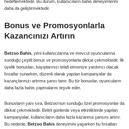
hedeflemektedir. Bu durum, kullanıcıların bahis deneyimlerini
daha da geliştirmektedir.
Bonus ve Promosyonlarla
Kazancınızı Artırın
Betzoo Bahis
, yeni kullanıcılarına ve mevcut oyuncularına
sunduğu çeşitli bonus ve promosyonlarla dikkat çekmektedir. İlk
üyelik bonusları, kayıplarınızı telafi etmenize yardımcı olacak
fırsatlar sunarken, düzenli olarak yapılan kampanyalar da
kazançlarınızı artırma şansı tanır. Bu tür bonuslar, oyuncuların
daha fazla bahis yapmalarını teşvik eder.
Bonusların yanı sıra, Betzoo’nun sunduğu özel promosyonlar da
dikkat çekmektedir. Belirli günlerde veya etkinliklerde yapılan
kampanyalar, kullanıcıların daha fazla kazanma şansını artırır.
Bu nedenle,
Betzoo Bahis
deneyimini yaşarken bu fırsatları