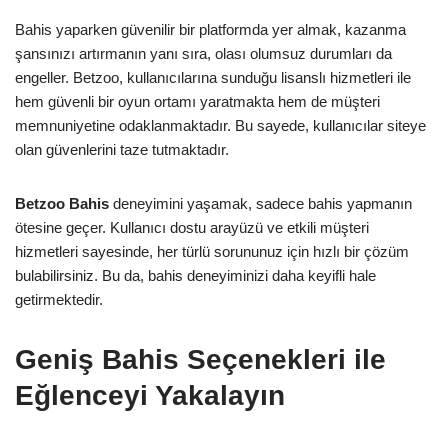
Bahis yaparken güvenilir bir platformda yer almak, kazanma
şansınızı artırmanın yanı sıra, olası olumsuz durumları da
engeller. Betzoo, kullanıcılarına sunduğu lisanslı hizmetleri ile
hem güvenli bir oyun ortamı yaratmakta hem de müşteri
memnuniyetine odaklanmaktadır. Bu sayede, kullanıcılar siteye
olan güvenlerini taze tutmaktadır.
Betzoo Bahis
deneyimini yaşamak, sadece bahis yapmanın
ötesine geçer. Kullanıcı dostu arayüzü ve etkili müşteri
hizmetleri sayesinde, her türlü sorununuz için hızlı bir çözüm
bulabilirsiniz. Bu da, bahis deneyiminizi daha keyifli hale
getirmektedir.
Geniş Bahis Seçenekleri ile
Eğlenceyi Yakalayın