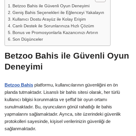
Betzoo Bahis ile Güvenli Oyun Deneyimi
Geniş Bahis Seçenekleri ile Eğlenceyi Yakalayın
Kullanıcı Dostu Arayüz ile Kolay Erişim
Canlı Destek ile Sorunlarınıza Hızlı Çözüm
Bonus ve Promosyonlarla Kazancınızı Artırın
Son Düşünceler
Betzoo Bahis ile Güvenli Oyun
Deneyimi
Betzoo Bahis
platformu, kullanıcılarının güvenliğini en ön
planda tutmaktadır. Lisanslı bir bahis sitesi olarak, her türlü
kullanıcı bilgisi korunmakta ve şeffaf bir oyun ortamı
sunulmaktadır. Bu, oyuncuların gönül rahatlığı ile bahis
yapmalarını sağlamaktadır. Ayrıca, site üzerindeki güvenlik
protokolleri sayesinde, kişisel verilerinizin güvenliği de
sağlanmaktadır.