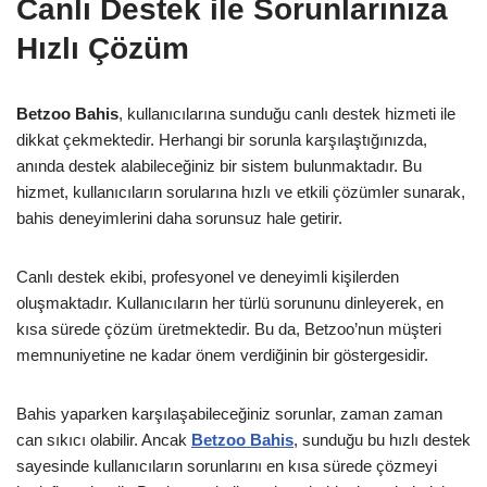
Canlı Destek ile Sorunlarınıza
Hızlı Çözüm
Betzoo Bahis
, kullanıcılarına sunduğu canlı destek hizmeti ile
dikkat çekmektedir. Herhangi bir sorunla karşılaştığınızda,
anında destek alabileceğiniz bir sistem bulunmaktadır. Bu
hizmet, kullanıcıların sorularına hızlı ve etkili çözümler sunarak,
bahis deneyimlerini daha sorunsuz hale getirir.
Canlı destek ekibi, profesyonel ve deneyimli kişilerden
oluşmaktadır. Kullanıcıların her türlü sorununu dinleyerek, en
kısa sürede çözüm üretmektedir. Bu da, Betzoo’nun müşteri
memnuniyetine ne kadar önem verdiğinin bir göstergesidir.
Bahis yaparken karşılaşabileceğiniz sorunlar, zaman zaman
can sıkıcı olabilir. Ancak
Betzoo Bahis
, sunduğu bu hızlı destek
sayesinde kullanıcıların sorunlarını en kısa sürede çözmeyi