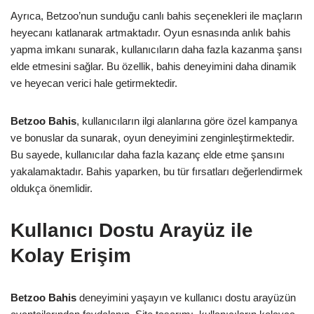
Ayrıca, Betzoo’nun sunduğu canlı bahis seçenekleri ile maçların
heyecanı katlanarak artmaktadır. Oyun esnasında anlık bahis
yapma imkanı sunarak, kullanıcıların daha fazla kazanma şansı
elde etmesini sağlar. Bu özellik, bahis deneyimini daha dinamik
ve heyecan verici hale getirmektedir.
Betzoo Bahis
, kullanıcıların ilgi alanlarına göre özel kampanya
ve bonuslar da sunarak, oyun deneyimini zenginleştirmektedir.
Bu sayede, kullanıcılar daha fazla kazanç elde etme şansını
yakalamaktadır. Bahis yaparken, bu tür fırsatları değerlendirmek
oldukça önemlidir.
Kullanıcı Dostu Arayüz ile
Kolay Erişim
Betzoo Bahis
deneyimini yaşayın ve kullanıcı dostu arayüzün