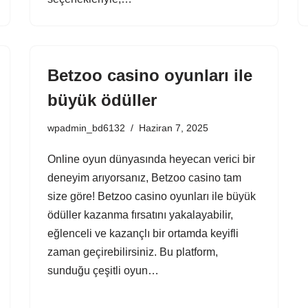
Betzoo casino oyunları ile
büyük ödüller
wpadmin_bd6132
Haziran 7, 2025
Online oyun dünyasında heyecan verici bir
deneyim arıyorsanız, Betzoo casino tam
size göre! Betzoo casino oyunları ile büyük
ödüller kazanma fırsatını yakalayabilir,
eğlenceli ve kazançlı bir ortamda keyifli
zaman geçirebilirsiniz. Bu platform,
sunduğu çeşitli oyun…