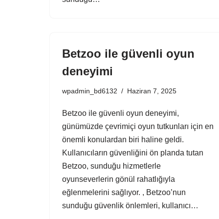
Betzoo ile güvenli oyun
deneyimi
wpadmin_bd6132
Haziran 7, 2025
Betzoo ile güvenli oyun deneyimi,
günümüzde çevrimiçi oyun tutkunları için en
önemli konulardan biri haline geldi.
Kullanıcıların güvenliğini ön planda tutan
Betzoo, sunduğu hizmetlerle
oyunseverlerin gönül rahatlığıyla
eğlenmelerini sağlıyor. , Betzoo’nun
sunduğu güvenlik önlemleri, kullanıcı…